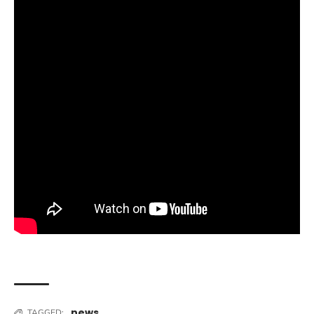
news
TAGGED: