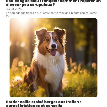
Bouledogue bleu Français : comment repérer un
éleveur peu scrupuleux ?
3 août 2026
Le bouledogue français bleu attire par sa robe gris-bleuté peu courante.
Ce
…
Border collie croisé berger australien :
caractéristiques et conseils