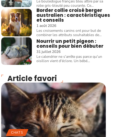
Le bouledogue français bleu attire par sa
robe gris-bleuté peu courante. Ce
…
Border collie croisé berger
australien : caractéristiques
et conseils
1 août 2026
Les croisements canins ont pour but de
combiner les attributs souhaitables de
…
Nourrir un petit pigeon :
conseils pour bien débuter
31 juillet 2026
Le calendrier ne s'arrête pas parce qu'un
oisillon vient d'éclore. Un bébé
…
Article favori
CHATS