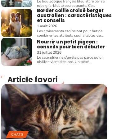
Le bouledogue français bleu attire par sa
robe gris-bleuté peu courante. Ce
…
Border collie croisé berger
australien : caractéristiques
et conseils
1 août 2026
Les croisements canins ont pour but de
combiner les attributs souhaitables de
…
Nourrir un petit pigeon :
conseils pour bien débuter
31 juillet 2026
Le calendrier ne s'arrête pas parce qu'un
oisillon vient d'éclore. Un bébé
…
Article favori
CHATS