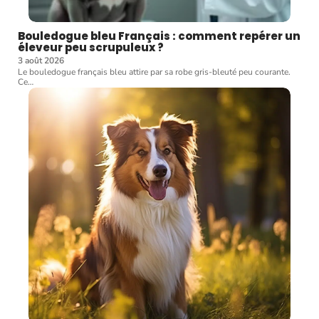
Bouledogue bleu Français : comment repérer un
éleveur peu scrupuleux ?
3 août 2026
Le bouledogue français bleu attire par sa robe gris-bleuté peu courante.
Ce
…