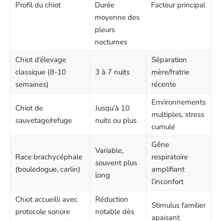
Profil du chiot
Durée
Facteur principal
moyenne des
pleurs
nocturnes
Chiot d’élevage
Séparation
classique (8-10
3 à 7 nuits
mère/fratrie
semaines)
récente
Environnements
Chiot de
Jusqu’à 10
multiples, stress
sauvetage/refuge
nuits ou plus
cumulé
Gêne
Variable,
Race brachycéphale
respiratoire
souvent plus
(bouledogue, carlin)
amplifiant
long
l’inconfort
Chiot accueilli avec
Réduction
Stimulus familier
protocole sonore
notable dès
apaisant