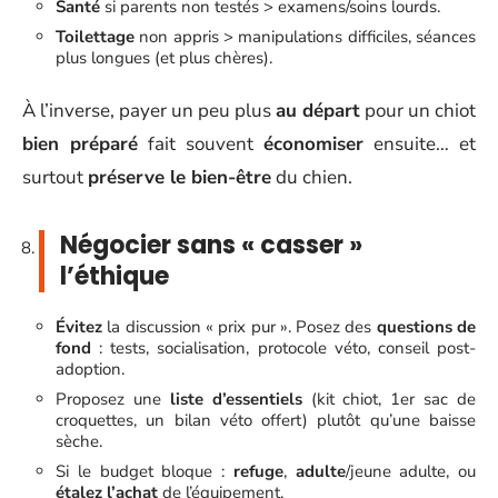
Santé
si parents non testés > examens/soins lourds.
Toilettage
non appris > manipulations difficiles, séances
plus longues (et plus chères).
À l’inverse, payer un peu plus
au départ
pour un chiot
bien préparé
fait souvent
économiser
ensuite… et
surtout
préserve le bien-être
du chien.
Négocier sans « casser »
l’éthique
Évitez
la discussion « prix pur ». Posez des
questions de
fond
: tests, socialisation, protocole véto, conseil post-
adoption.
Proposez une
liste d’essentiels
(kit chiot, 1er sac de
croquettes, un bilan véto offert) plutôt qu’une baisse
sèche.
Si le budget bloque :
refuge
,
adulte
/jeune adulte, ou
étalez l’achat
de l’équipement.