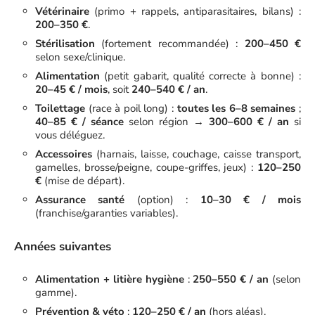
Vétérinaire
(primo + rappels, antiparasitaires, bilans) :
200–350 €
.
Stérilisation
(fortement recommandée) :
200–450 €
selon sexe/clinique.
Alimentation
(petit gabarit, qualité correcte à bonne) :
20–45 € / mois
, soit
240–540 € / an
.
Toilettage
(race à poil long) :
toutes les 6–8 semaines
;
40–85 € / séance
selon région →
300–600 € / an
si
vous déléguez.
Accessoires
(harnais, laisse, couchage, caisse transport,
gamelles, brosse/peigne, coupe-griffes, jeux) :
120–250
€
(mise de départ).
Assurance santé
(option) :
10–30 € / mois
(franchise/garanties variables).
Années suivantes
Alimentation + litière hygiène
:
250–550 € / an
(selon
gamme).
Prévention & véto
:
120–250 € / an
(hors aléas).