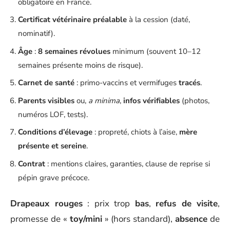
obligatoire en France.
Certificat vétérinaire préalable
à la cession (daté,
nominatif).
Âge
:
8 semaines révolues
minimum (souvent 10–12
semaines présente moins de risque).
Carnet de santé
: primo-vaccins et vermifuges
tracés
.
Parents visibles
ou,
a minima
,
infos vérifiables
(photos,
numéros LOF, tests).
Conditions d’élevage
: propreté, chiots à l’aise,
mère
présente et sereine
.
Contrat
: mentions claires, garanties, clause de reprise si
pépin grave précoce.
Drapeaux rouges
: prix trop
bas
,
refus de visite
,
promesse de «
toy/mini
» (hors standard),
absence
de