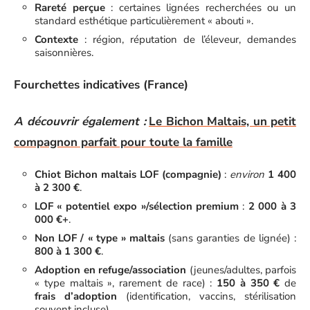
Rareté perçue
: certaines lignées recherchées ou un
standard esthétique particulièrement « abouti ».
Contexte
: région, réputation de l’éleveur, demandes
saisonnières.
Fourchettes indicatives (France)
A découvrir également :
Le Bichon Maltais, un petit
compagnon parfait pour toute la famille
Chiot Bichon maltais LOF (compagnie)
:
environ
1 400
à 2 300 €
.
LOF « potentiel expo »/sélection premium
:
2 000 à 3
000 €+
.
Non LOF / « type » maltais
(sans garanties de lignée) :
800 à 1 300 €
.
Adoption en refuge/association
(jeunes/adultes, parfois
« type maltais », rarement de race) :
150 à 350 €
de
frais d’adoption
(identification, vaccins, stérilisation
souvent incluse).