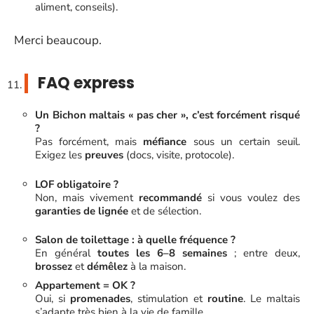
aliment, conseils).
Merci beaucoup.
FAQ express
Un Bichon maltais « pas cher », c’est forcément risqué
?
Pas forcément, mais
méfiance
sous un certain seuil.
Exigez les
preuves
(docs, visite, protocole).
LOF obligatoire ?
Non, mais vivement
recommandé
si vous voulez des
garanties de lignée
et de sélection.
Salon de toilettage : à quelle fréquence ?
En général
toutes les 6–8 semaines
; entre deux,
brossez
et
démêlez
à la maison.
Appartement = OK ?
Oui, si
promenades
, stimulation et
routine
. Le maltais
s’adapte très bien à la vie de famille.