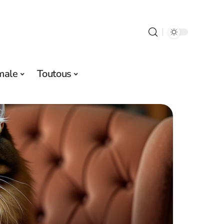
male
Toutous