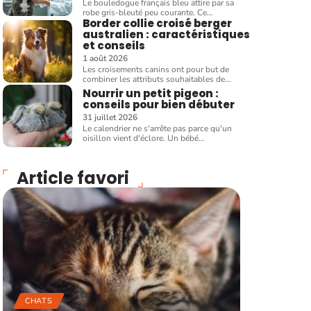
Le bouledogue français bleu attire par sa
robe gris-bleuté peu courante. Ce
…
Border collie croisé berger
australien : caractéristiques
et conseils
1 août 2026
Les croisements canins ont pour but de
combiner les attributs souhaitables de
…
Nourrir un petit pigeon :
conseils pour bien débuter
31 juillet 2026
Le calendrier ne s'arrête pas parce qu'un
oisillon vient d'éclore. Un bébé
…
Article favori
CHATS