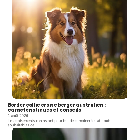
Border collie croisé berger australien :
caractéristiques et conseils
1 août 2026
Les croisements canins ont pour but de combiner les attributs
souhaitables de
…