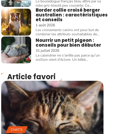
Le bouledogue français bleu attire par sa
robe gris-bleuté peu courante. Ce
…
Border collie croisé berger
australien : caractéristiques
et conseils
1 août 2026
Les croisements canins ont pour but de
combiner les attributs souhaitables de
…
Nourrir un petit pigeon :
conseils pour bien débuter
31 juillet 2026
Le calendrier ne s'arrête pas parce qu'un
oisillon vient d'éclore. Un bébé
…
Article favori
CHATS