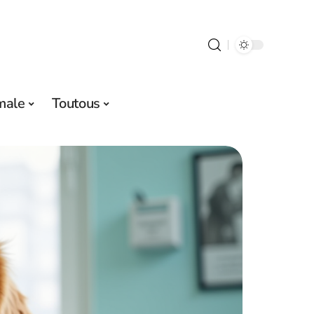
male
Toutous