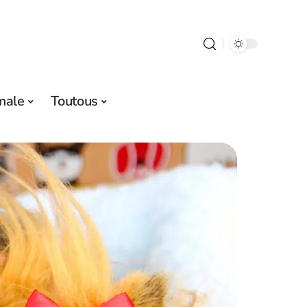
male
Toutous