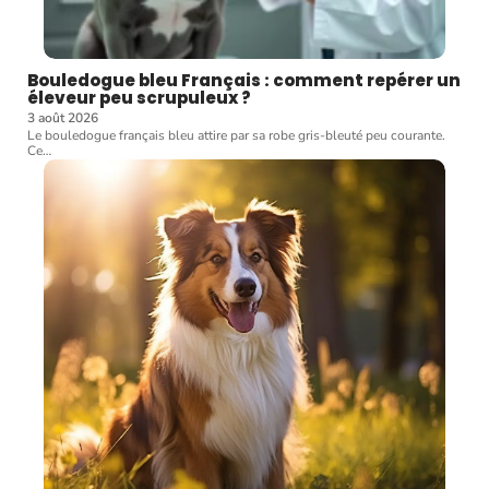
Bouledogue bleu Français : comment repérer un
éleveur peu scrupuleux ?
3 août 2026
Le bouledogue français bleu attire par sa robe gris-bleuté peu courante.
Ce
…