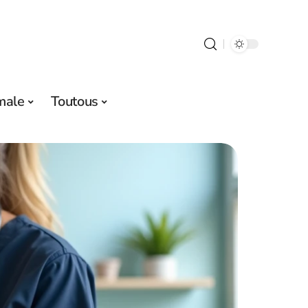
male
Toutous