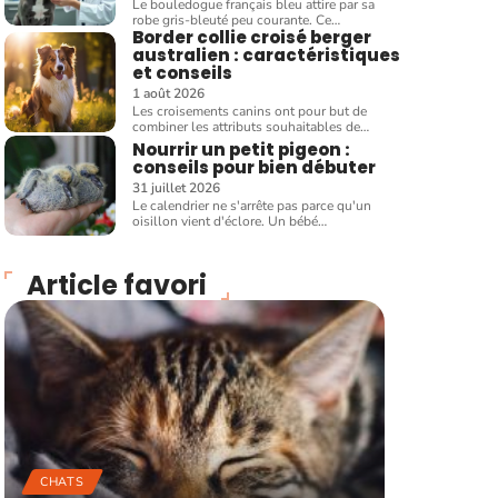
Le bouledogue français bleu attire par sa
robe gris-bleuté peu courante. Ce
…
Border collie croisé berger
australien : caractéristiques
et conseils
1 août 2026
Les croisements canins ont pour but de
combiner les attributs souhaitables de
…
Nourrir un petit pigeon :
conseils pour bien débuter
31 juillet 2026
Le calendrier ne s'arrête pas parce qu'un
oisillon vient d'éclore. Un bébé
…
Article favori
CHATS