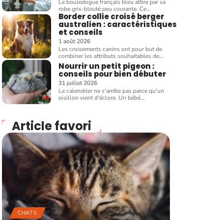
Le bouledogue français bleu attire par sa
robe gris-bleuté peu courante. Ce
…
Border collie croisé berger
australien : caractéristiques
et conseils
1 août 2026
Les croisements canins ont pour but de
combiner les attributs souhaitables de
…
Nourrir un petit pigeon :
conseils pour bien débuter
31 juillet 2026
Le calendrier ne s'arrête pas parce qu'un
oisillon vient d'éclore. Un bébé
…
Article favori
CHATS