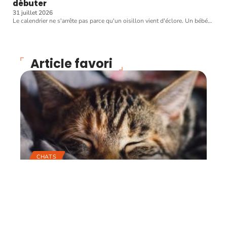
débuter
31 juillet 2026
Le calendrier ne s'arrête pas parce qu'un oisillon vient d'éclore. Un bébé
…
Article favori
CHATS
Trois questions
importantes à se poser
avant d’avoir un chat
22 juin 2026