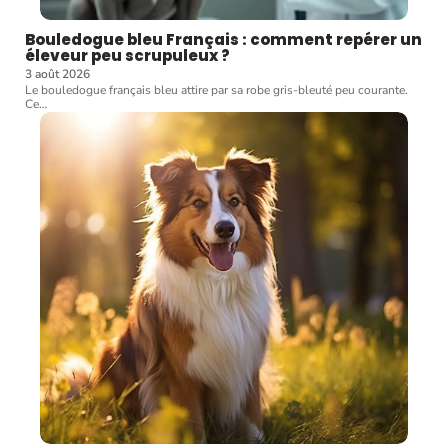
Bouledogue bleu Français : comment repérer un
éleveur peu scrupuleux ?
3 août 2026
Le bouledogue français bleu attire par sa robe gris-bleuté peu courante.
Ce
…