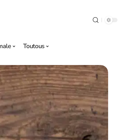
male
Toutous