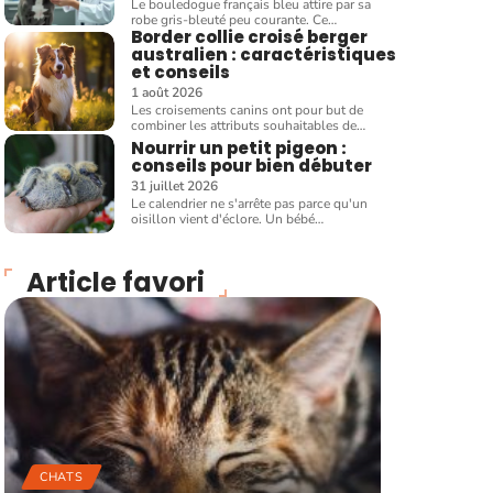
Le bouledogue français bleu attire par sa
robe gris-bleuté peu courante. Ce
…
Border collie croisé berger
australien : caractéristiques
et conseils
1 août 2026
Les croisements canins ont pour but de
combiner les attributs souhaitables de
…
Nourrir un petit pigeon :
conseils pour bien débuter
31 juillet 2026
Le calendrier ne s'arrête pas parce qu'un
oisillon vient d'éclore. Un bébé
…
Article favori
CHATS