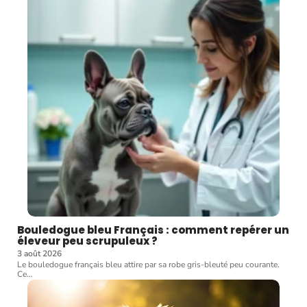
Bouledogue bleu Français : comment repérer un
éleveur peu scrupuleux ?
3 août 2026
Le bouledogue français bleu attire par sa robe gris-bleuté peu courante.
Ce
…