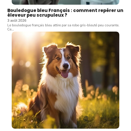
Bouledogue bleu Français : comment repérer un
éleveur peu scrupuleux ?
3 août 2026
Le bouledogue français bleu attire par sa robe gris-bleuté peu courante.
Ce
…