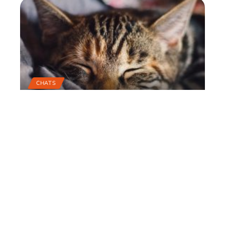
CHATS
Trois questions
importantes à se poser
avant d’avoir un chat
22 juin 2026
Contact
Mentions Légales
Sitemap
© 2025 | britishandco.com